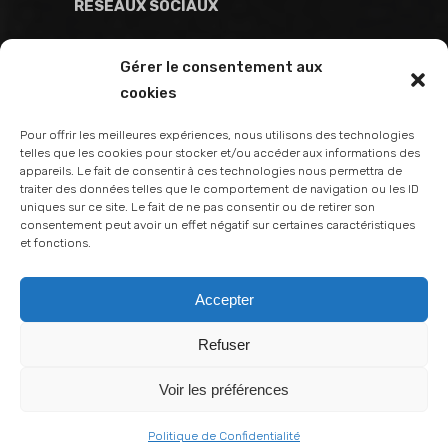
RÉSEAUX SOCIAUX
Gérer le consentement aux
cookies
Pour offrir les meilleures expériences, nous utilisons des technologies
telles que les cookies pour stocker et/ou accéder aux informations des
appareils. Le fait de consentir à ces technologies nous permettra de
traiter des données telles que le comportement de navigation ou les ID
uniques sur ce site. Le fait de ne pas consentir ou de retirer son
consentement peut avoir un effet négatif sur certaines caractéristiques
et fonctions.
Accepter
Refuser
MadonneStudio・60 Rue François Ier - 75008
Paris・Tel. : 01.85.09.31.93・
Voir les préférences
contact@madonnestudio.com
Politique de Confidentialité
MadonneStudio © 2025・Tous droits réservés