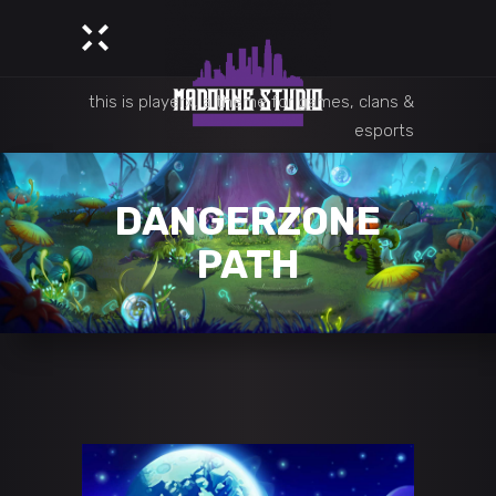
this is playerx, a theme for games, clans &
esports
DANGERZONE
PATH